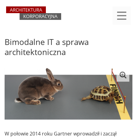
Przejdź
yasne
do
main
treści
menu
REJESTRACJA
LOGOWANIE
O SERWISIE
KATEGORIE
KONTAKT
SZUKAJ
START
Bimodalne IT a sprawa
architektoniczna
W połowie 2014 roku Gartner wprowadził i zaczął