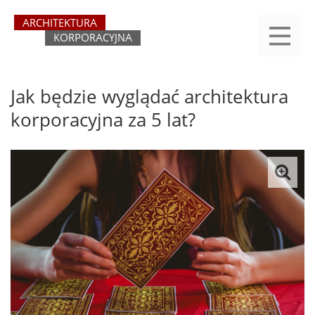
Przejdź
yasne
do
main
treści
menu
REJESTRACJA
LOGOWANIE
O SERWISIE
KATEGORIE
KONTAKT
SZUKAJ
START
Jak będzie wyglądać architektura
korporacyjna za 5 lat?