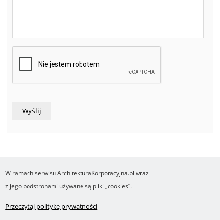
W ramach serwisu ArchitekturaKorporacyjna.pl wraz
COPYRIGHT ©2016-2026 Ośrodek Studiów nad Cyfrowym Państwem
z jego podstronami używane są pliki „cookies”.
Wykonanie i obsługa Yasne.pl
Regulamin
Polityka prywatności
O cookies
Przeczytaj politykę prywatności
Footer
RSS
Robonomika.pl