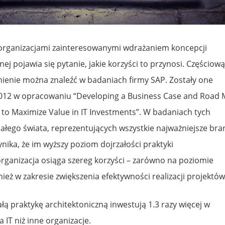
organizacjami zainteresowanymi wdrażaniem koncepcji
ej pojawia się pytanie, jakie korzyści to przynosi. Częściową
ienie można znaleźć w badaniach firmy SAP. Zostały one
012 w opracowaniu “Developing a Business Case and Road
 to Maximize Value in IT Investments”. W badaniach tych
 całego świata, reprezentujących wszystkie najważniejsze bra
ika, że im wyższy poziom dojrzałości praktyki
organizacja osiąga szereg korzyści – zarówno na poziomie
ież w zakresie zwiększenia efektywności realizacji projektów
ałą praktykę architektoniczną inwestują 1.3 razy więcej w
 IT niż inne organizacje.