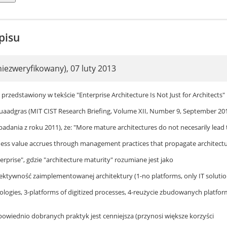
pisu
niezweryfikowany)
,
07 luty 2013
zedstawiony w tekście "Enterprise Architecture Is Not Just for Architects"
uaadgras (MIT CIST Research Briefing, Volume XII, Number 9, September 201
badania z roku 2011), że: "More mature architectures do not necesarily lead 
ness value accrues through management practices that propagate architectu
rprise", gdzie "architecture maturity" rozumiane jest jako
ektywność zaimplementowanej architektury (1-no platforms, only IT solution
logies, 3-platforms of digitized processes, 4-reużycie zbudowanych platfor
powiednio dobranych praktyk jest cenniejsza (przynosi większe korzyści