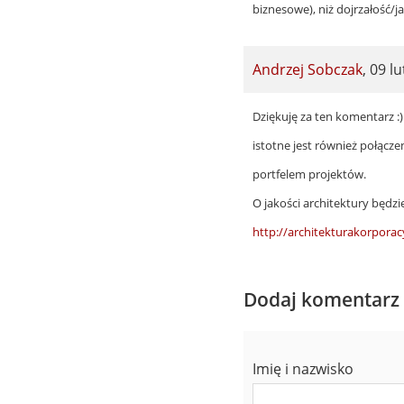
biznesowe), niż dojrzałość
Andrzej Sobczak
,
09 lu
In
Dziękuję za ten komentarz :
reply
istotne jest również połącze
to
portfelem projektów.
by
O jakości architektury będz
Bogdan
http://architekturakorpora
Głuszkowski
(niezweryfikowany)
Dodaj komentarz
Imię i nazwisko