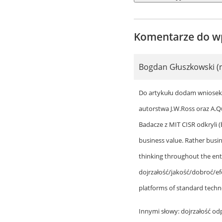
Komentarze do w
Bogdan Głuszkowski (
Do artykułu dodam wniosek pr
autorstwa J.W.Ross oraz A.Q
Badacze z MIT CISR odkryli (
business value. Rather busi
thinking throughout the ente
dojrzałość/jakość/dobroć/ef
platforms of standard techno
Innymi słowy: dojrzałość od