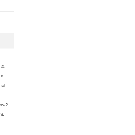
2).
to
ral
s, 2-
m).