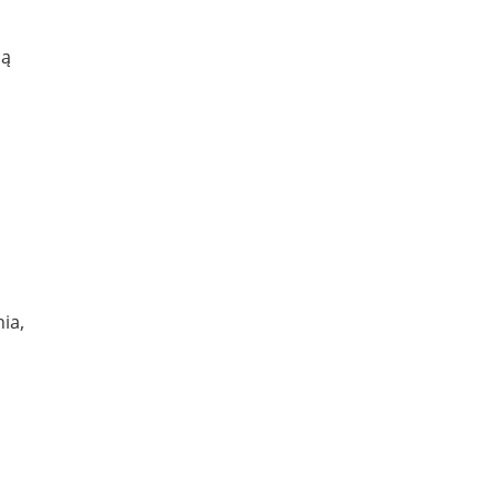
ją
ia,