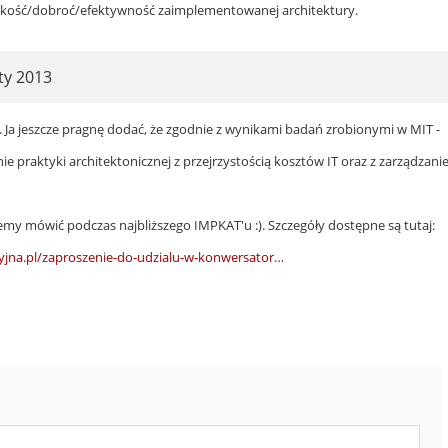
/jakość/dobroć/efektywność zaimplementowanej architektury.
ty 2013
). Ja jeszcze pragnę dodać, że zgodnie z wynikami badań zrobionymi w MIT -
nie praktyki architektonicznej z przejrzystością kosztów IT oraz z zarządzan
iemy mówić podczas najbliższego IMPKAT'u :). Szczegóły dostępne są tutaj:
cyjna.pl/zaproszenie-do-udzialu-w-konwersator…