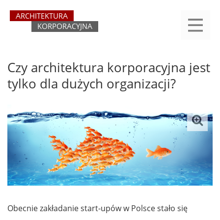
Przejdź
yasne
do
main
treści
menu
REJESTRACJA
LOGOWANIE
O SERWISIE
KATEGORIE
KONTAKT
SZUKAJ
START
Czy architektura korporacyjna jest
tylko dla dużych organizacji?
Obecnie zakładanie start-upów w Polsce stało się