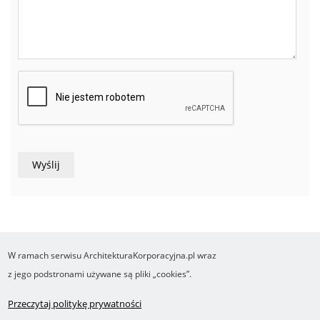
W ramach serwisu ArchitekturaKorporacyjna.pl wraz
COPYRIGHT ©2016-2026 Ośrodek Studiów nad Cyfrowym Państwem
z jego podstronami używane są pliki „cookies”.
Wykonanie i obsługa Yasne.pl
Regulamin
Polityka prywatności
O cookies
Przeczytaj politykę prywatności
Footer
RSS
Robonomika.pl