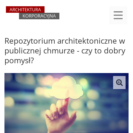
Przejdź
yasne
do
main
treści
menu
REJESTRACJA
LOGOWANIE
O SERWISIE
KATEGORIE
KONTAKT
SZUKAJ
START
Repozytorium architektoniczne w
publicznej chmurze - czy to dobry
pomysł?