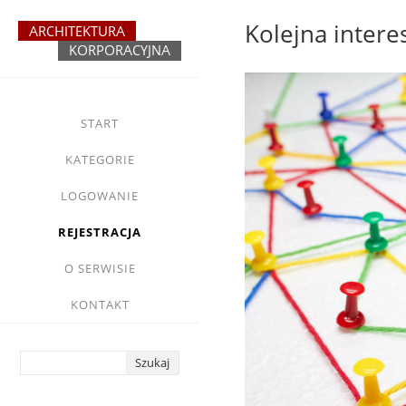
Przejdź
Kolejna intere
do
treści
yasne
main
START
menu
KATEGORIE
LOGOWANIE
REJESTRACJA
O SERWISIE
KONTAKT