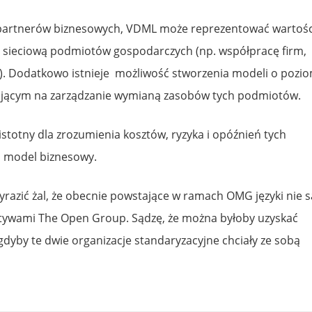
i partnerów biznesowych, VDML może reprezentować wartośc
 sieciową podmiotów gospodarczych (np. współpracę firm,
. Dodatkowo istnieje możliwość stworzenia modeli o pozio
ającym na zarządzanie wymianą zasobów tych podmiotów.
istotny dla zrozumienia kosztów, ryzyka i opóźnień tych
i model biznesowy.
razić żal, że obecnie powstające w ramach OMG języki nie s
tywami The Open Group. Sądzę, że można byłoby uzyskać
- gdyby te dwie organizacje standaryzacyjne chciały ze sobą