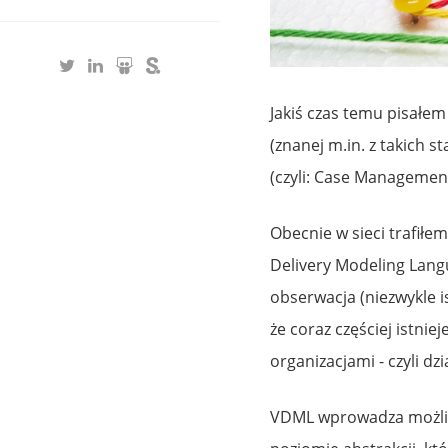
Jakiś czas temu pisałem
(znanej m.in. z takich
(czyli: Case Managemen
Obecnie w sieci trafiłe
Delivery Modeling Lang
obserwacja (niezwykle i
że coraz częściej istni
organizacjami - czyli dzi
VDML wprowadza możliwo