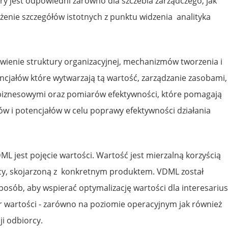
óry jest odpowiedni zarówno dla szczebla zarządczego, jak
żenie szczegółów istotnych z punktu widzenia analityka
wienie struktury organizacyjnej, mechanizmów tworzenia i
ncjałów które wytwarzają tą wartość, zarządzanie zasobami,
biznesowymi oraz pomiarów efektywności, które pomagają
ów i potencjałów w celu poprawy efektywności działania
L jest pojęcie wartości. Wartość jest mierzalną korzyścią
cy, skojarzoną z konkretnym produktem. VDML został
osób, aby wspierać optymalizację wartości dla interesarius
wartości - zarówno na poziomie operacyjnym jak również
ji odbiorcy.