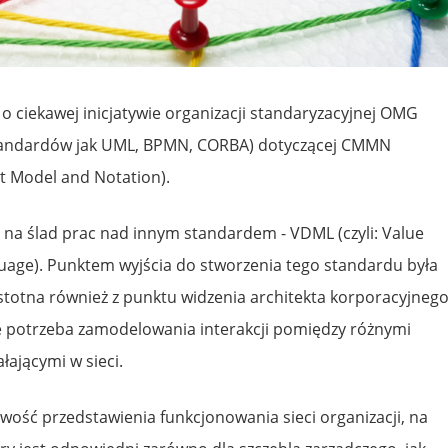
 o ciekawej inicjatywie organizacji standaryzacyjnej OMG
 standardów jak UML, BPMN, CORBA) dotyczącej CMMN
t Model and Notation).
m na ślad prac nad innym standardem - VDML (czyli: Value
uage). Punktem wyjścia do stworzenia tego standardu była
stotna również z punktu widzenia architekta korporacyjnego
eje potrzeba zamodelowania interakcji pomiędzy różnymi
ałającymi w sieci.
ść przedstawienia funkcjonowania sieci organizacji, na