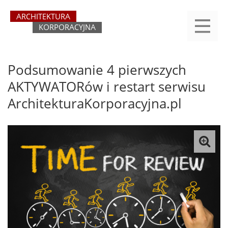
Przejdź
yasne
do
main
treści
menu
REJESTRACJA
LOGOWANIE
O SERWISIE
KATEGORIE
KONTAKT
SZUKAJ
START
Podsumowanie 4 pierwszych
AKTYWATORów i restart serwisu
ArchitekturaKorporacyjna.pl