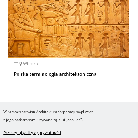
Wiedza
Polska terminologia architektoniczna
W ramach serwisu ArchitekturaKorporacyjna.pl wraz
COPYRIGHT ©2016-2026 Ośrodek Studiów nad Cyfrowym Państwem
z jego podstronami używane są pliki „cookies”.
Wykonanie i obsługa Yasne.pl
Regulamin
Polityka prywatności
O cookies
Przeczytaj politykę prywatności
Footer