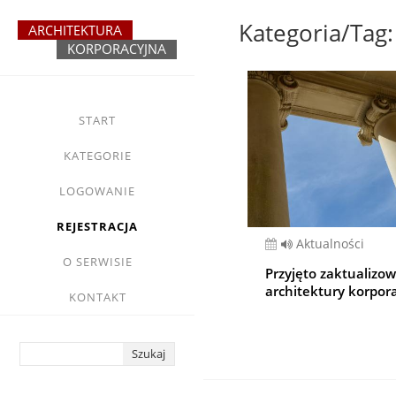
Przejdź
do
treści
yasne
main
START
menu
KATEGORIE
LOGOWANIE
REJESTRACJA
Aktualności
O SERWISIE
Przyjęto zaktualizo
architektury korpor
KONTAKT