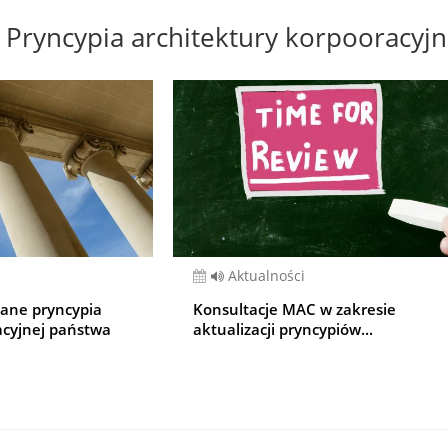
Pryncypia architektury korpooracyjn
Aktualności
wane pryncypia
Konsultacje MAC w zakresie
acyjnej państwa
aktualizacji pryncypiów...