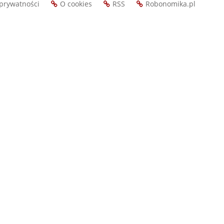
 prywatności
O cookies
RSS
Robonomika.pl