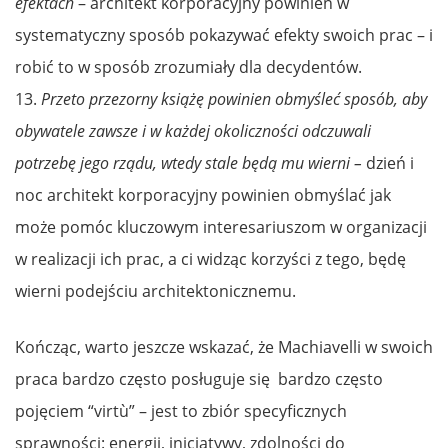
efektach
– architekt korporacyjny powinien w
systematyczny sposób pokazywać efekty swoich prac – i
robić to w sposób zrozumiały dla decydentów.
13.
Przeto przezorny książę powinien obmyśleć sposób, aby
obywatele zawsze i w każdej okoliczności odczuwali
potrzebę jego rządu, wtedy stale będą mu wierni –
dzień i
noc architekt korporacyjny powinien obmyślać jak
może pomóc kluczowym interesariuszom w organizacji
w realizacji ich prac, a ci widząc korzyści z tego, będę
wierni podejściu architektonicznemu.
Kończąc, warto jeszcze wskazać, że Machiavelli w swoich
praca bardzo często posługuje się bardzo często
pojęciem “virtù” – jest to zbiór specyficznych
sprawności: energii, inicjatywy, zdolności do