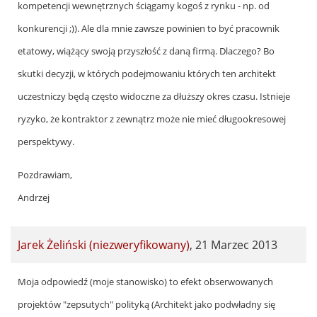
kompetencji wewnętrznych ściągamy kogoś z rynku - np. od
(niezweryfikowany)
konkurencji ;)). Ale dla mnie zawsze powinien to być pracownik
etatowy, wiążący swoją przyszłość z daną firmą. Dlaczego? Bo
skutki decyzji, w których podejmowaniu których ten architekt
uczestniczy będą często widoczne za dłuższy okres czasu. Istnieje
ryzyko, że kontraktor z zewnątrz może nie mieć długookresowej
perspektywy.
Pozdrawiam,
Andrzej
Jarek Żeliński (niezweryfikowany)
,
21 Marzec 2013
In
Moja odpowiedź (moje stanowisko) to efekt obserwowanych
reply
projektów "zepsutych" polityką (Architekt jako podwładny się