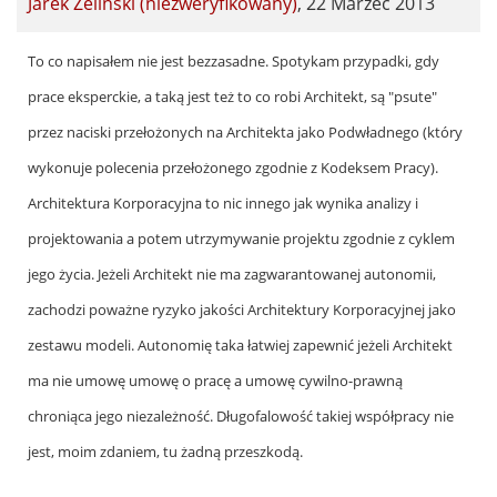
Jarek Żeliński (niezweryfikowany)
,
22 Marzec 2013
In
To co napisałem nie jest bezzasadne. Spotykam przypadki, gdy
reply
prace eksperckie, a taką jest też to co robi Architekt, są "psute"
to
przez naciski przełożonych na Architekta jako Podwładnego (który
by
wykonuje polecenia przełożonego zgodnie z Kodeksem Pracy).
Janusz
Architektura Korporacyjna to nic innego jak wynika analizy i
(niezweryfikowany)
projektowania a potem utrzymywanie projektu zgodnie z cyklem
jego życia. Jeżeli Architekt nie ma zagwarantowanej autonomii,
zachodzi poważne ryzyko jakości Architektury Korporacyjnej jako
zestawu modeli. Autonomię taka łatwiej zapewnić jeżeli Architekt
ma nie umowę umowę o pracę a umowę cywilno-prawną
chroniąca jego niezależność. Długofalowość takiej współpracy nie
jest, moim zdaniem, tu żadną przeszkodą.