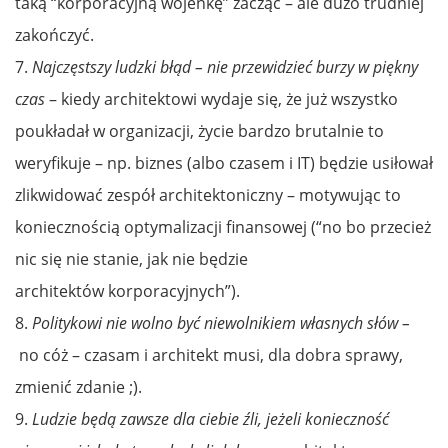
taką “korporacyjną wojenkę” zacząć – ale dużo trudniej
zakończyć.
7.
Naj­częstszy ludzki błąd – nie prze­widzieć burzy w piękny
czas
– kiedy architektowi wydaje się, że już wszystko
poukładał w organizacji, życie bardzo brutalnie to
weryfikuje – np. biznes (albo czasem i IT) będzie usiłował
zlikwidować zespół architektoniczny – motywując to
koniecznością optymalizacji finansowej (“no bo przecież
nic się nie stanie, jak nie będzie
architektów korporacyjnych”).
8.
Po­lity­kowi nie wol­no być niewol­ni­kiem włas­nych słów –
no cóż – czasam i architekt musi, dla dobra sprawy,
zmienić zdanie ;).
9.
Ludzie będą zaw­sze dla ciebie źli, jeżeli ko­nie­czność