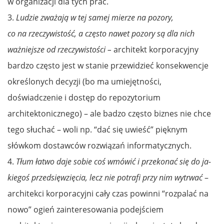
w organizacji dla tych prac.
3.
Ludzie zważają w tej sa­mej mie­rze na po­zory,
co na rzeczy­wis­tość, a często na­wet po­zory są dla nich
ważniej­sze od rzeczywistości –
architekt korporacyjny
bardzo często jest w stanie przewidzieć konsekwencje
określonych decyzji (bo ma umiejętności,
doświadczenie i dostęp do repozytorium
architektonicznego) – ale badzo często biznes nie chce
tego słuchać – woli np. “dać się uwieść” pięknym
słówkom dostawców rozwiązań informatycznych.
4.
Tłum łat­wo da­je so­bie coś wmówić i prze­konać się do ja­
kiegoś przed­sięwzięcia, lecz nie pot­ra­fi przy nim wytrwać
–
architekci korporacyjni cały czas powinni “rozpalać na
nowo” ogień zainteresowania podejściem