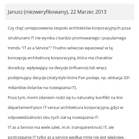
Janusz (niezweryfikowany)
,
22 Marzec 2013
In
Czy chęć umiejscowienia zespołu architektów korporacyjnych poza
reply
strukturami IT nie wynika z bardzo promowanego i popularnego
to
trendu "IT as a Service"? Trudno wówczas wpasować w tą
by
koncepcję architekturę korporacyjną, która ma charakter
Andrzej
doradczy, wpływający na decyzje (influence) lub wręcz
Sobczak
podejmujący decyzje (statystyki które Pan podaje, np. alokacja 331
miliardów dolarów na rozwiązania IT).
Poza tym, moim zdaniem rodzi się tu naturalny konflikt na linii
departament\pion IT versus architektura korporacyjna, gdyż w
odpowiedzialności obu tych ciał są rozwiązania IT.
IT as a Service ma wiele zalet, m.in. transparentność IT, ale
postrzeganie IT tylko as a service według mnie nie jest właściwe,