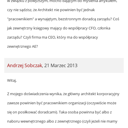
w związku z powyższym, mocno dającym do myślenia artykułem,
czy nie sądzisz, że Architekt nie powinien być jednak
"pracownikiem" a wynajętym, bezstronnym doradcą zarządu? Coś
jak zewnętrzny księgowy mający do współpracy CFO, członka
zarządu? Czyli firma ma CEO, który ma do współpracy
zewnętrznego AE?
Andrzej Sobczak
,
21 Marzec 2013
In
Witaj,
reply
Z mojego doświadczenia wynika, że główny architekt korporacyjny
to
zawsze powinien być pracownikiem organizacji (oczywiście może
by
się on posiłkować doradcami). Taka osoba powinna być albo z
Jarek
naboru wewnętrznego albo z zewnętrznego (czyli jeżeli nie mamy
Żeliński