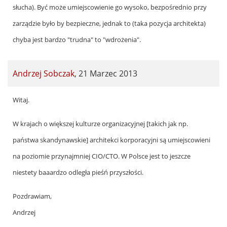
to
słucha). Być może umiejscowienie go wysoko, bezpośrednio przy
by
zarządzie było by bezpieczne, jednak to (taka pozycja architekta)
Andrzej
chyba jest bardzo "trudna" to "wdrożenia".
Sobczak
Andrzej Sobczak
,
21 Marzec 2013
In
Witaj.
reply
W krajach o większej kulturze organizacyjnej [takich jak np.
to
państwa skandynawskie] architekci korporacyjni są umiejscowieni
by
na poziomie przynajmniej CIO/CTO. W Polsce jest to jeszcze
Jarek
niestety baaardzo odległa pieśń przyszłości.
Żeliński
(niezweryfikowany)
Pozdrawiam,
Andrzej