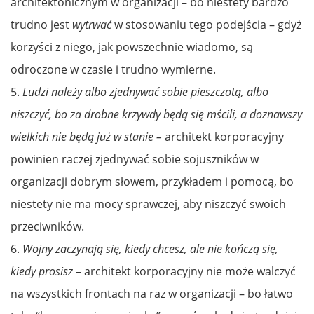
architektonicznym w organizacji – bo niestety bardzo
trudno jest
wytrwać
w stosowaniu tego podejścia – gdyż
korzyści z niego, jak powszechnie wiadomo, są
odroczone w czasie i trudno wymierne.
5.
Ludzi na­leży al­bo zjed­ny­wać so­bie pie­szczotą, al­bo
niszczyć, bo za drob­ne krzyw­dy będą się mści­li, a doz­naw­szy
wiel­kich nie będą już w stanie –
architekt korporacyjny
powinien raczej zjednywać sobie sojuszników w
organizacji dobrym słowem, przykładem i pomocą, bo
niestety nie ma mocy sprawczej, aby niszczyć swoich
przeciwników.
6.
Woj­ny zaczy­nają się, kiedy chcesz, ale nie kończą się,
kiedy prosisz
– architekt korporacyjny nie może walczyć
na wszystkich frontach na raz w organizacji – bo łatwo