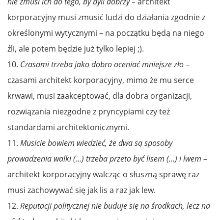
nie zmu­si ich do te­go, by by­li dobrzy –
architekt
korporacyjny musi zmusić ludzi do działania zgodnie z
określonymi wytycznymi – na początku będą na niego
źli, ale potem będzie już tylko lepiej ;).
10.
Cza­sami trze­ba ja­ko dob­ro oce­niać mniej­sze zło
–
czasami architekt korporacyjny, mimo że mu serce
krwawi, musi zaakceptować, dla dobra organizacji,
rozwiązania niezgodne z pryncypiami czy też
standardami architektonicznymi.
11.
Musicie bowiem wiedzieć, że dwa są sposoby
prowadzenia walki (…) trzeba przeto być lisem (…) i lwem –
architekt korporacyjny walcząc o słuszną sprawę raz
musi zachowywać się jak lis a raz jak lew.
12.
Reputacji politycznej nie buduje się na środkach, lecz na