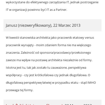
wykorzystane do efektywnego zarządzania IT, jednak postrzeganie
IT w organizacji powinno być IT as a Partner.
Janusz (niezweryfikowany)
,
22 Marzec 2013
In
W kwestii stanowiska architekta jako pracownik etatowy versus
reply
pracownik wynajęty - moim zdaniem forma nie ma większego
to
znaczenia. Zależność od sponsora/pracodawcy/przełożonego
by
zawsze ma wpływ na postawę architekta niezależnie od formy.
Jarek
Istotna jest tu, tak jak zostało tu zauważone, perspektywa
Żeliński
współpracy - czy jest krótkofalowa czy jednak długofalowa. O
(niezweryfikowany)
długofalową perspektywę łatwiej w przypadku etatu - stąd IMHO
przewaga tej formy.