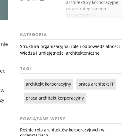
architektury korporacyjnej
oraz strategicznego
zarządzania IT.
KATEGORIA
 nie
Struktura organizacyjna, role i odpowiedzialności
Wiedza i umiejętności architektoniczne
TAGI
bec
architekt korporacyjny
praca architekt IT
ów
praca architekt korporacyjny
zy
POWIĄZANE WPISY
Rośnie rola architektów korporacyjnych w
organizacjach