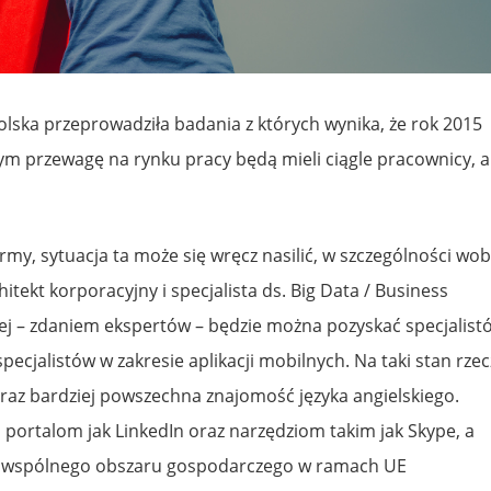
olska przeprowadziła badania z których wynika, że rok 2015
ym przewagę na rynku pracy będą mieli ciągle pracownicy, a
irmy, sytuacja ta może się wręcz nasilić, w szczególności wo
itekt korporacyjny i specjalista ds. Big Data / Business
wiej – zdaniem ekspertów – będzie można pozyskać specjalist
specjalistów w zakresie aplikacji mobilnych. Na taki stan rzec
coraz bardziej powszechna znajomość języka angielskiego.
portalom jak LinkedIn oraz narzędziom takim jak Skype, a
 wspólnego obszaru gospodarczego w ramach UE