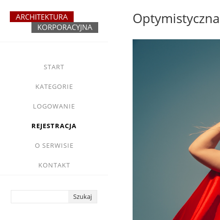
Przejdź
Optymistyczna
do
treści
yasne
main
START
menu
KATEGORIE
LOGOWANIE
REJESTRACJA
O SERWISIE
KONTAKT