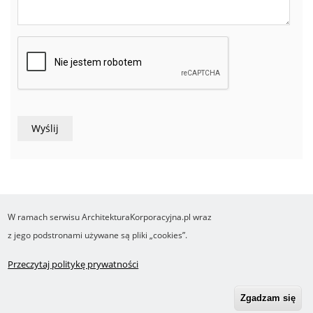
W ramach serwisu ArchitekturaKorporacyjna.pl wraz
COPYRIGHT ©2016-2026 Ośrodek Studiów nad Cyfrowym Państwem
z jego podstronami używane są pliki „cookies”.
Wykonanie i obsługa Yasne.pl
Regulamin
Polityka prywatności
O cookies
Przeczytaj politykę prywatności
Footer
RSS
Robonomika.pl
menu
Zgadzam się