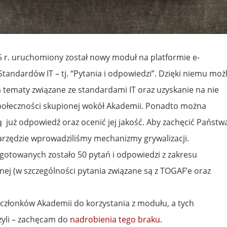
5 r. uruchomiony został nowy moduł na platformie e-
tandardów IT – tj. “Pytania i odpowiedzi”. Dzięki niemu moż
 tematy związane ze standardami IT oraz uzyskanie na nie
połeczności skupionej wokół Akademii. Ponadto można
już odpowiedź oraz ocenić jej jakość. Aby zachęcić Państw
narzędzie wprowadziliśmy mechanizmy grywalizacji.
gotowanych zostało 50 pytań i odpowiedzi z zakresu
nej (w szczególności pytania związane są z TOGAF’e oraz
członków Akademii do korzystania z modułu, a tych
czyli – zachęcam do
nadrobienia tego braku
.