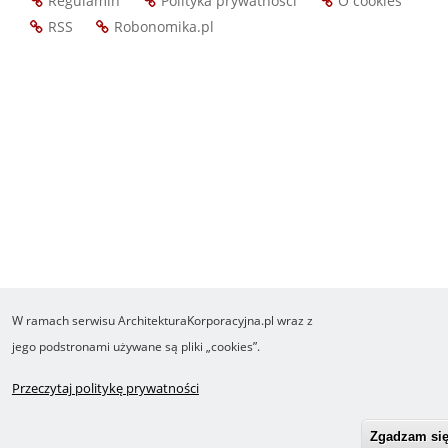
Regulamin
Polityka prywatności
O cookies
Footer
RSS
Robonomika.pl
menu
W ramach serwisu ArchitekturaKorporacyjna.pl wraz z
jego podstronami używane są pliki „cookies”.
Przeczytaj politykę prywatności
Zgadzam si