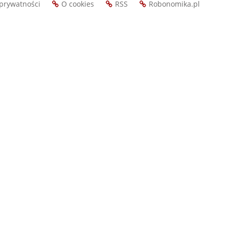
 prywatności
O cookies
RSS
Robonomika.pl