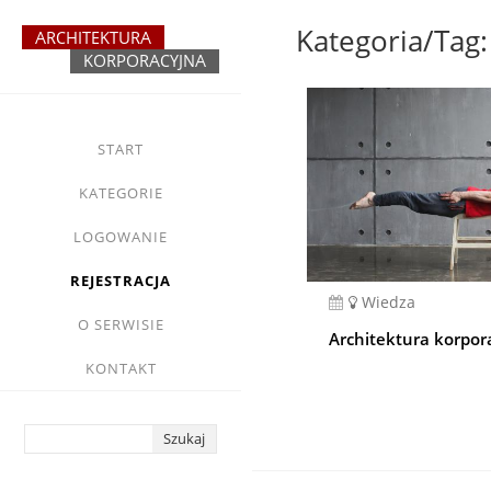
Przejdź
do
treści
yasne
main
START
menu
KATEGORIE
LOGOWANIE
REJESTRACJA
Wiedza
O SERWISIE
Architektura korpor
KONTAKT