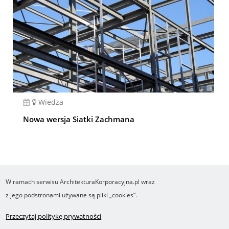
Wiedza
Nowa wersja Siatki Zachmana
W ramach serwisu ArchitekturaKorporacyjna.pl wraz
COPYRIGHT ©2016-2026 Ośrodek Studiów nad Cyfrowym Państwem
z jego podstronami używane są pliki „cookies”.
Wykonanie i obsługa Yasne.pl
Regulamin
Polityka prywatności
O cookies
Przeczytaj politykę prywatności
Footer
RSS
Robonomika.pl