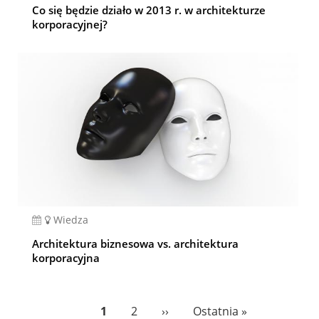
Co się będzie działo w 2013 r. w architekturze
korporacyjnej?
Wiedza
Architektura biznesowa vs. architektura
korporacyjna
Pagination
Bieżąca
1
Page
2
Następna
››
Ostatnia
Ostatnia »