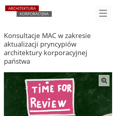
Przejdź
yasne
do
main
treści
menu
REJESTRACJA
LOGOWANIE
O SERWISIE
KATEGORIE
KONTAKT
SZUKAJ
START
Konsultacje MAC w zakresie
aktualizacji pryncypiów
architektury korporacyjnej
państwa