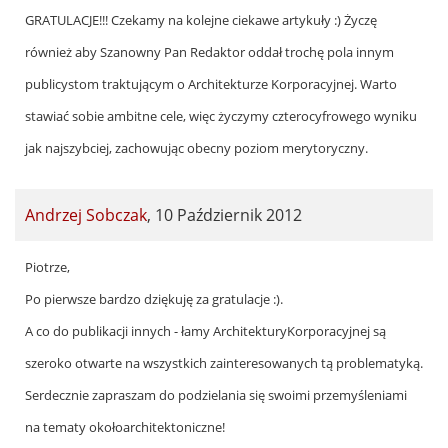
GRATULACJE!!! Czekamy na kolejne ciekawe artykuły :) Życzę
również aby Szanowny Pan Redaktor oddał trochę pola innym
publicystom traktującym o Architekturze Korporacyjnej. Warto
stawiać sobie ambitne cele, więc życzymy czterocyfrowego wyniku
jak najszybciej, zachowując obecny poziom merytoryczny.
Andrzej Sobczak
,
10 Październik 2012
In
Piotrze,
reply
Po pierwsze bardzo dziękuję za gratulacje :).
to
A co do publikacji innych - łamy ArchitekturyKorporacyjnej są
by
szeroko otwarte na wszystkich zainteresowanych tą problematyką.
Piotr
Serdecznie zapraszam do podzielania się swoimi przemyśleniami
Piskorski
na tematy okołoarchitektoniczne!