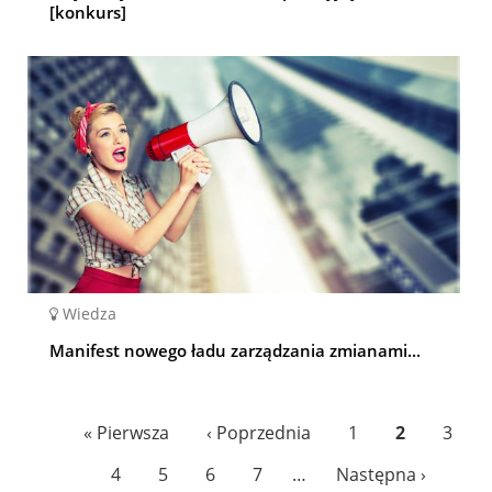
[konkurs]
Wiedza
Manifest nowego ładu zarządzania zmianami...
Pagination
First
« Pierwsza
Previous
‹ Poprzednia
Page
1
Bieżąca
2
Page
3
page
page
strona
Page
4
Page
5
Page
6
Page
7
…
Następna
Następna ›